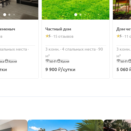
Семеныч
Частный дом
Дом че
5
5
ов
·
15 отзывов
·
11 
спальных места ·
3 комн. · 4 спальных места · 90
3 комн.
м²
м²
вка
Кухня
Wi-Fi
Кухня
Wi-Fi
тки
9 900 ₽/сутки
5 060 