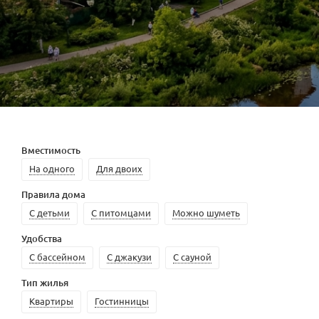
Вместимость
На одного
Для двоих
Правила дома
С детьми
С питомцами
Можно шуметь
Удобства
С бассейном
С джакузи
С сауной
Тип жилья
Квартиры
Гостинницы