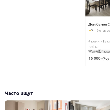
Дом Семен 
5
·
19 отзыв
4 комн. · 15 
280 м²
Wi-Fi
Парко
16 000 ₽/су
Часто ищут