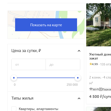
Показать на карте
Цена за сутки, ₽
Уютный доми
закат
4.99
·
135 от
2 комн. · 4 с
м²
0
250 000
Wi-Fi
Парко
4 500 ₽/сут
Типы жилья
Квартиры, апартаменты