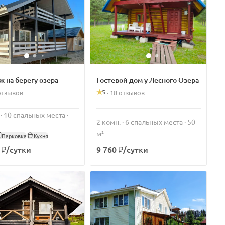
ж на берегу озера
Гостевой дом у Лесного Озера
5
отзывов
·
18 отзывов
 · 10 спальных места ·
2 комн. · 6 спальных места · 50
м²
Парковка
Кухня
 ₽/сутки
9 760 ₽/сутки