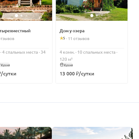
тырехместный
Дом у озера
5
отзывов
·
11 отзывов
 · 4 спальных места · 34
4 комн. · 10 спальных места ·
120 м²
Кухня
Кухня
₽/сутки
13 000 ₽/сутки