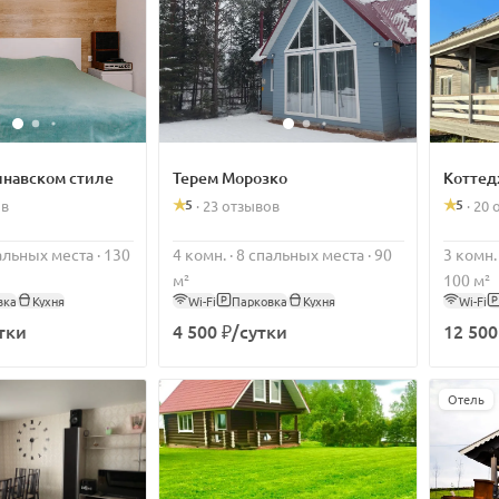
инавском стиле
Терем Морозко
Коттед
5
5
ов
·
23 отзывов
·
20 
пальных места · 130
4 комн. · 8 спальных места · 90
3 комн.
м²
100 м²
вка
Кухня
Wi-Fi
Парковка
Кухня
Wi-Fi
тки
4 500 ₽/сутки
12 500
Отель