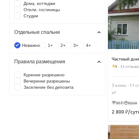
Дома, коттеджи
Отели, гостиницы
Студии
Отдельные спальни
Неважно
1+
2+
3+
4+
Частный дом
Правила размещения
5
·
33 отзыв
Курение разрешено
Вечеринки разрешены
3 комн. · 11 
Заселение без депозита
м²
Wi-Fi
Кухня
2 800 ₽/сут