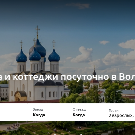
 и коттеджи посуточно в Во
Заезд
Отъезд
Гости
Когда
Когда
2 взрослых,