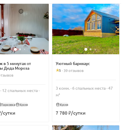
 в 5 минутах от
Уютный барнхаус
ы Деда Мороза
5
·
39 отзывов
отзывов
3 комн. · 6 спальных места · 47
 · 12 спальных места ·
м²
Парковка
Кухня
Кухня
₽/сутки
7 780 ₽/сутки