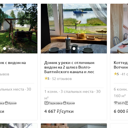
к с видом на
Домик у реки с отличным
Коттедж
видом на 2 шлюз Волго-
Вотчин
Балтийского канала и лес
5
зывов
·
41 
5
·
52 отзывов
пальных места · 30
6 комн.
1 комн. · 3 спальных места · 30
160 м²
м²
вка
Кухня
Парковка
Кухня
Wi-Fi
ки
4 667 ₽/сутки
6 000 