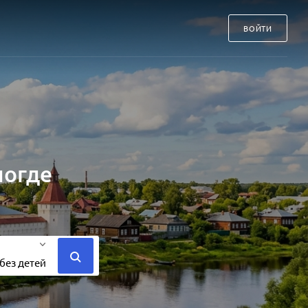
ВОЙТИ
логде
без детей