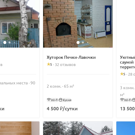
Хуторок Печки-Лавочки
Уютный
сауной
5
ов
·
32 отзывов
террит
5
·
28 
спальных места · 90
2 комн. · 65 м²
3 комн.
м²
Wi-Fi
Кухня
Wi-Fi
ки
4 500 ₽/сутки
13 500