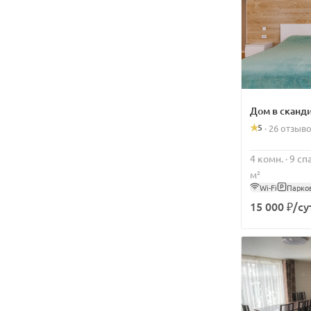
Дом в сканд
5
·
26 отзыв
4 комн. · 9 с
м²
Wi-Fi
Парко
15 000 ₽/су