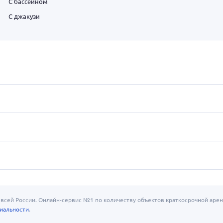
С бассейном
С джакузи
всей России. Онлайн-сервис №1 по количеству объектов краткосрочной арен
иальности
.