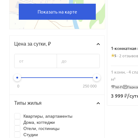
Показать на карте
Цена за сутки, ₽
1-комнатная
5
·
2 отзыво
1 комн. · 4 с
м²
0
250 000
Wi-Fi
Парко
3 999 ₽/сут
Типы жилья
Квартиры, апартаменты
Дома, коттеджи
Отели, гостиницы
Студии