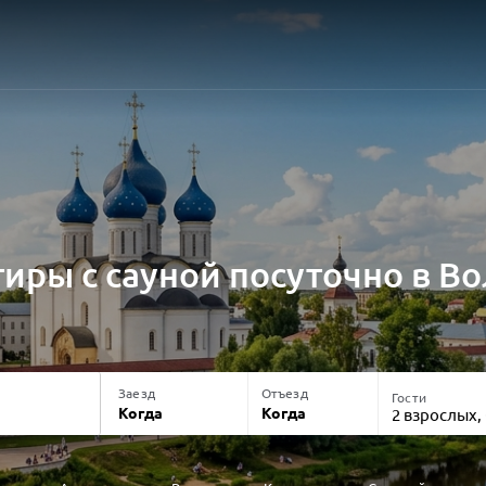
иры с сауной посуточно в В
Заезд
Отъезд
Гости
Когда
Когда
2 взрослых,