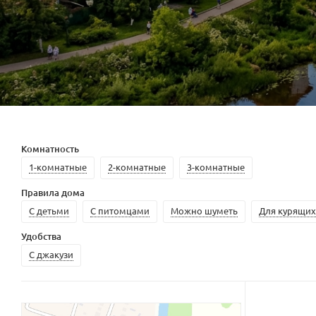
Комнатность
1-комнатные
2-комнатные
3-комнатные
Правила дома
С детьми
С питомцами
Можно шуметь
Для курящих
Удобства
С джакузи