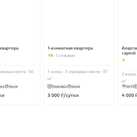
 квартира
1-комнатная квартира
Апарта
сауной
5
в
·
1 отзывов
пальных места · 50
1 комн. · 3 спальных места · 37
2 комн.
м²
м²
вка
Кухня
Парковка
Кухня
Wi-Fi
ки
3 000 ₽/сутки
4 000 