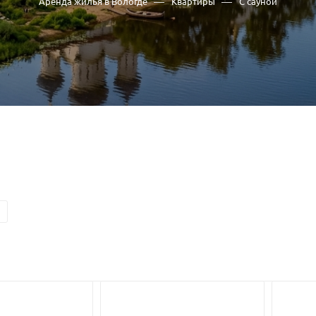
—
—
Аренда жилья в Вологде
Квартиры
С сауной